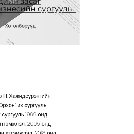
дийн засаг
изнесийн сургууль
Хөтөлбөрүүд
р Н. Хажидсүрэнгийн
Орхон” их сургууль
х сургууль 1999 онд
итгэмжлэл, 2005 онд
н итгэмжлэл, 2018 онд