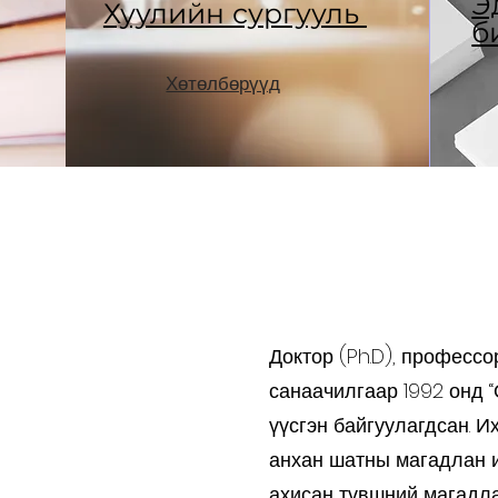
Э
Хуулийн сургууль
б
Хөтөлбөрүүд
Доктор (Ph.D), профессо
санаачилгаар 1992 онд “
үүсгэн байгуулагдсан. И
анхан шатны магадлан 
ахисан түвшний магадла