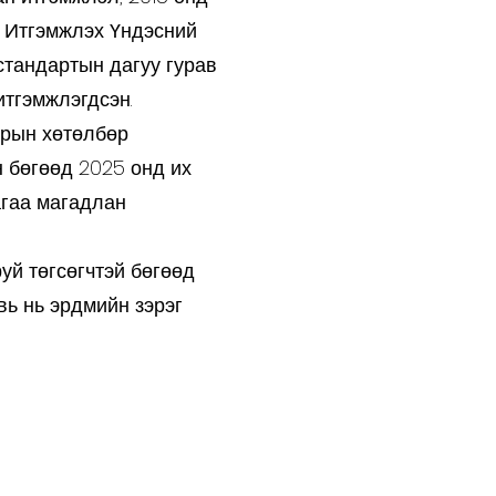
 Итгэмжлэх Үндэсний
тандартын дагуу гурав
итгэмжлэгдсэн.
трын хөтөлбөр
 бөгөөд 2025 онд их
агаа магадлан
руй төгсөгчтэй бөгөөд
вь нь эрдмийн зэрэг