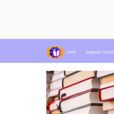
НҮҮР
БИДНИЙ ТУХАЙ