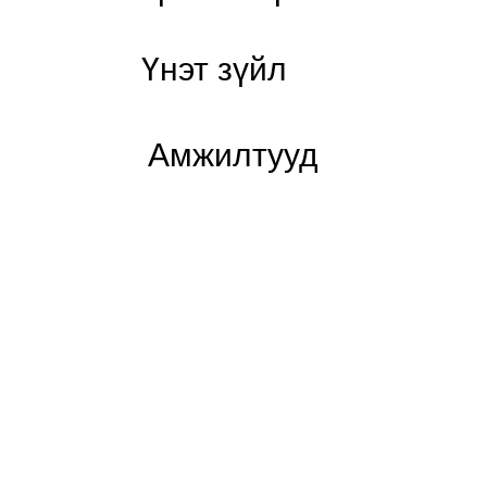
Үнэт зүйл
Read More
Амжилтууд