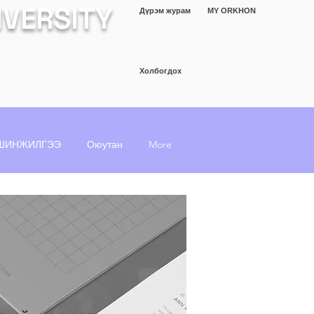
IVERSITY
Дүрэм журам
MY ORKHON
Холбогдох
ШИНЖИЛГЭЭ
Оюутан
More