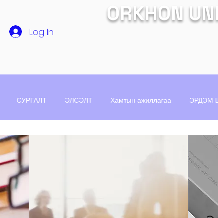
ORKHON UN
Log In
СУРГАЛТ
ЭЛСЭЛТ
Хамтын ажиллагаа
ЭРДЭМ 