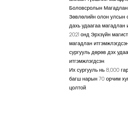
Боловсролын Магадлан
Зөвлөлийн олон улсын с
дахь удаагаа магадлан 
2021 онд Эрхзүйн магис
магадлан итгэмжлэгдсэн
сургууль дөрөв дэх уда
итгэмжлэгдсэн.
Их сургууль нь 8,000 га
багш нарын 70 орчим ху
цолтой.