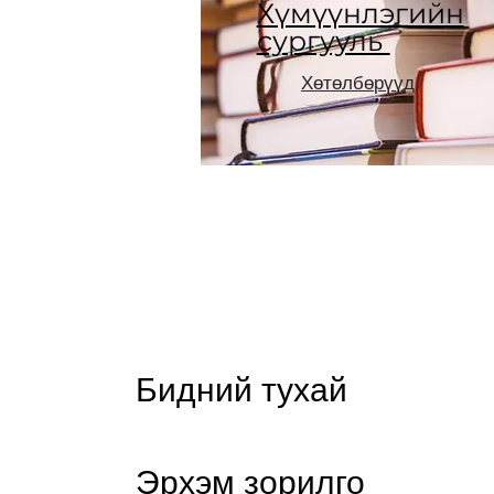
Хүмүүнлэгийн
сургууль
Хөтөлбөрүүд
Бидний тухай
Эрхэм зорилго