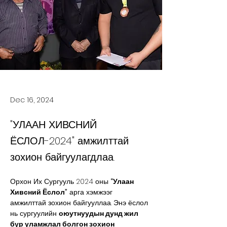
Dec 16, 2024
"УЛААН ХИВСНИЙ
ЁСЛОЛ-2024" амжилттай
зохион байгуулагдлаа.
Орхон Их Сургууль 2024 оны 
“Улаан 
Хивсний Ёслол”
 арга хэмжээг 
амжилттай зохион байгууллаа. Энэ ёслол 
нь сургуулийн 
оюутнуудын дунд жил 
бүр уламжлал болгон зохион 