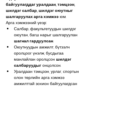
байгуулагддаг уралдаан, тэмцээн, 
шилдэг салбар, шилдэг оюутныг 
шалгаруулах арга хэмжээ
 юм.
Арга хэмжээний үеэр:
Салбар, факультетуудын шилдэг 
оюутан, багш нарыг шалгаруулан 
шагнал гардуулсан
.
Оюутнуудын амжилт, бүтээлч 
оролцоог үнэлж, бусдыгаа 
манлайлан оролцсон 
шилдэг 
салбаруудыг
 онцолсон.
Уралдаан тэмцээн, урлаг, спортын 
олон төрлийн арга хэмжээ 
амжилттай зохион байгуулагдсан 
бөгөөд оюутнуудын 
бүтээлч, 
идэвхтэй оролцоо
 харуулсан.
Орхон Их Сургууль нь оюутнуудынхаа 
сурлага, хөдөлмөр, бүтээлч байдлыг 
дэмжиж, эрдэм шинжилгээ, спорт, 
урлагийн олон талт оролцоог 
урамшуулдаг
 уламжлалтай.