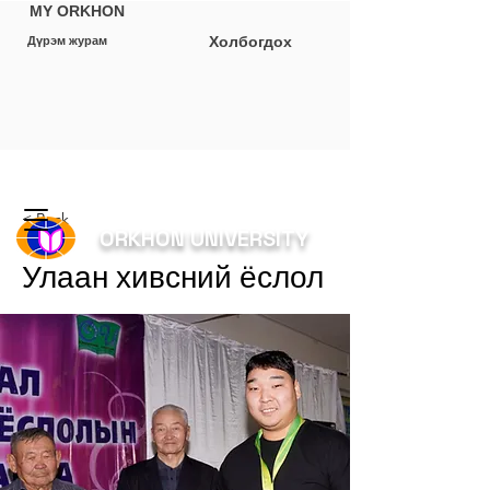
MY ORKHON
Холбогдох
Дүрэм журам
< Back
ORKHON UNIVERSITY
Улаан хивсний ёслол