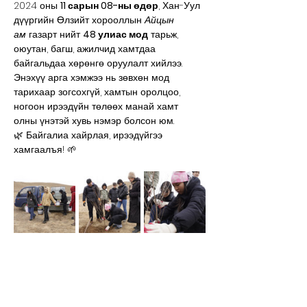
2024 оны 
11 сарын 08-ны өдөр
, Хан-Уул 
дүүргийн Өлзийт хорооллын 
Айцын 
ам
 газарт нийт 
48 улиас мод
 тарьж, 
оюутан, багш, ажилчид хамтдаа 
байгальдаа хөрөнгө оруулалт хийлээ.
Энэхүү арга хэмжээ нь зөвхөн мод 
тарихаар зогсохгүй, хамтын оролцоо, 
ногоон ирээдүйн төлөөх манай хамт 
олны үнэтэй хувь нэмэр болсон юм.
🌿 Байгалиа хайрлая, ирээдүйгээ 
хамгаалъя! 🌱 