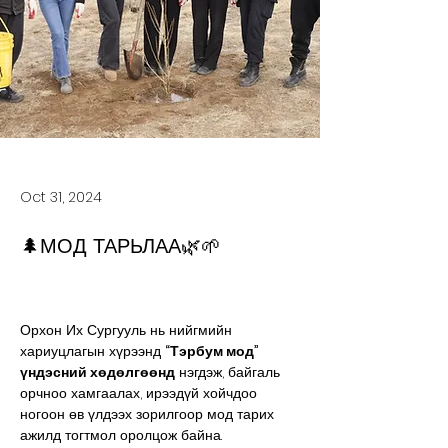
Oct 31, 2024
🌲МОД ТАРЬЛАА🌿🌱
Орхон Их Сургууль нь нийгмийн 
хариуцлагын хүрээнд 
“Тэрбум мод” 
үндэсний хөдөлгөөнд
 нэгдэж, байгаль 
орчноо хамгаалах, ирээдүй хойчдоо 
ногоон өв үлдээх зорилгоор мод тарих 
ажилд тогтмол оролцож байна.