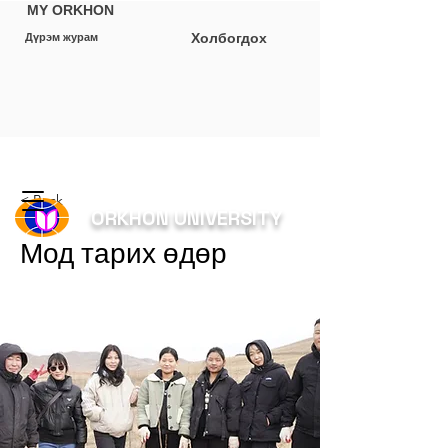
MY ORKHON
Холбогдох
Дүрэм журам
< Back
ORKHON UNIVERSITY
Мод тарих өдөр