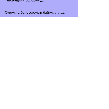
Төгсөгчдийн боломжууд:
Сургууль, боловсролын байгууллагад
сэтгэл зүйчээр ажиллах
Эмнэлэг, сэтгэцийн эрүүл мэндийн
төвүүдэд зөвлөгөө өгөх
Байгууллага, компаниудад хүний нөөц,
зөвлөгөө, сургалтын чиглэлээр ажиллах
Хувийн зөвлөгөөний төв, судалгааны
байгууллага байгуулах
Цаашид магистр, докторын түвшинд
суралцах боломжтой
өмнөх
Дараах