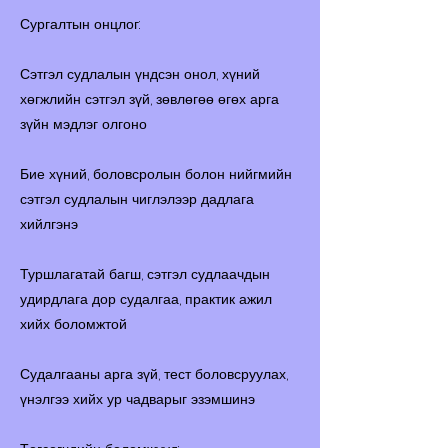
Сургалтын онцлог:
Сэтгэл судлалын үндсэн онол, хүний
хөгжлийн сэтгэл зүй, зөвлөгөө өгөх арга
зүйн мэдлэг олгоно
Бие хүний, боловсролын болон нийгмийн
сэтгэл судлалын чиглэлээр дадлага
хийлгэнэ
Туршлагатай багш, сэтгэл судлаачдын
удирдлага дор судалгаа, практик ажил
хийх боломжтой
Судалгааны арга зүй, тест боловсруулах,
үнэлгээ хийх ур чадварыг эзэмшинэ