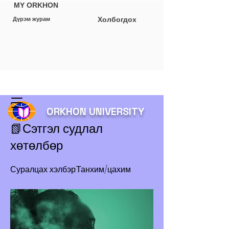
MY ORKHON
Холбогдох
Дүрэм журам
Буцах
ORKHON UNIVERSITY
📗Сэтгэл судлал
хөтөлбөр
Суралцах хэлбэр:Танхим/цахим