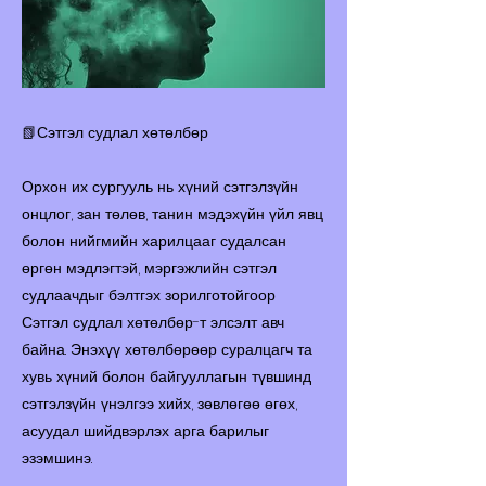
📗Сэтгэл судлал хөтөлбөр
Орхон их сургууль нь хүний сэтгэлзүйн
онцлог, зан төлөв, танин мэдэхүйн үйл явц
болон нийгмийн харилцааг судалсан
өргөн мэдлэгтэй, мэргэжлийн сэтгэл
судлаачдыг бэлтгэх зорилготойгоор
Сэтгэл судлал хөтөлбөр-т элсэлт авч
байна. Энэхүү хөтөлбөрөөр суралцагч та
хувь хүний болон байгууллагын түвшинд
сэтгэлзүйн үнэлгээ хийх, зөвлөгөө өгөх,
асуудал шийдвэрлэх арга барилыг
эзэмшинэ.