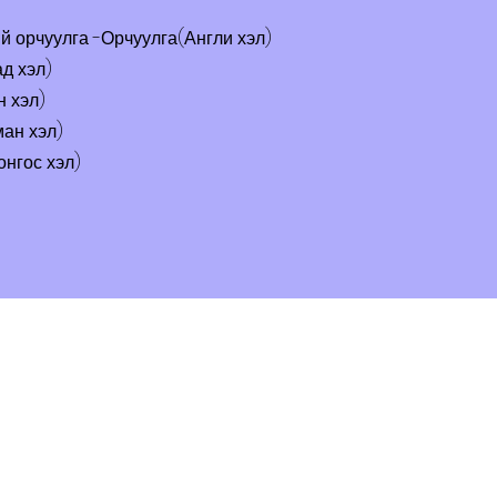
й орчуулга -Орчуулга(Англи хэл)
д хэл)
 хэл)
ан хэл)
нгос хэл)