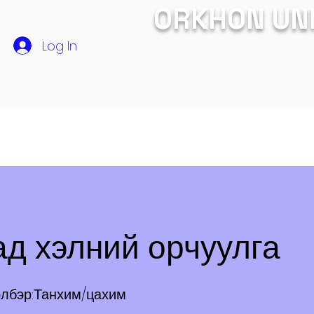
ORKHON UN
Log In
СУРГАЛТ
ЭЛСЭЛТ
Хамтын ажиллагаа
ЭРДЭМ 
ад хэлний орчуулга
элбэр:Танхим/цахим