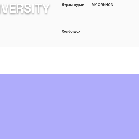
IVERSITY
Дүрэм журам
MY ORKHON
Холбогдох
ШИНЖИЛГЭЭ
Оюутан
More