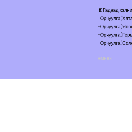
📙Гадаад хэлни
-Орчуулга(Хята
-Орчуулга(Япон
-Орчуулга(Герм
-Орчуулга(Соло
өмнөх