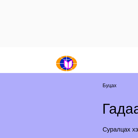
НҮҮР
БИДНИЙ ТУХАЙ
Буцах
Гада
Суралцах х