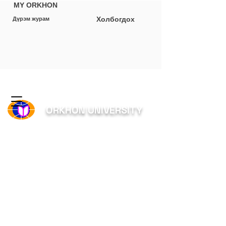
MY ORKHON
Холбогдох
Дүрэм журам
ORKHON UNIVERSITY