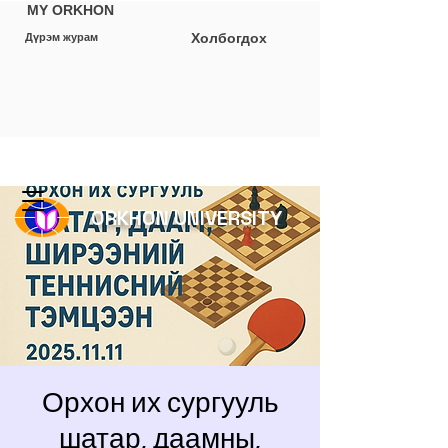
MY ORKHON
Холбогдох
Дүрэм журам
ORKHON UNIVERSITY
Орхон их сургууль
шатар, даамны,