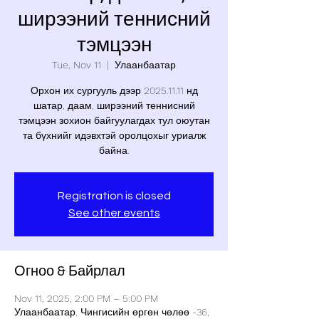
ширээний теннисний
тэмцээн
Tue, Nov 11
  |  
Улаанбаатар
Орхон их сургууль дээр 2025.11.11 нд
шатар, даам, ширээний теннисний
тэмцээн зохион байгуулагдах тул оюутан
та бүхнийг идэвхтэй оролцохыг уриалж
байна.
Registration is closed
See other events
Огноо & Байрлал
Nov 11, 2025, 2:00 PM – 5:00 PM
Улаанбаатар, Чингисийн өргөн чөлөө -36,